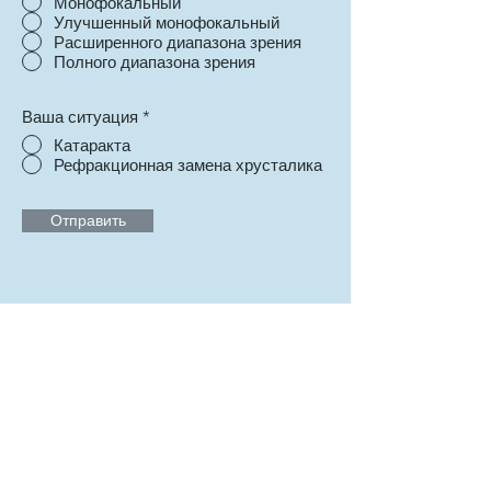
Монофокальный
Улучшенный монофокальный
Расширенного диапазона зрения
Полного диапазона зрения
Ваша ситуация
*
Катаракта
Рефракционная замена хрусталика
Отправить
Всё что нужно знать о том,
как улучшить зрение
Поддержать автора сайта
Условия работы сайта