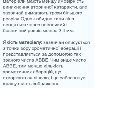
матеріали мають меншу ймовірність
виникнення вторинної катаракти, але
зазвичай вимагають трохи більшого
розрізу. Однак обидва типи лінз
вводяться через невеликий і
безпечний розріз менше 2,4 мм.
Якість матеріалу:
зазвичай описується
з точки зору хроматичної аберації і
представляється за допомогою так
званого числа ABBE. Чим вище число
ABBE, тим менше кількість
хроматичних аберацій, що
створюються лінзою, і це забезпечує
кращу якість зображення.
Тип оптики:
різні типи лінз можуть мати
позитивні сферичні аберації, нульові
сферичні аберації і негативні сферичні
аберації.
- Позитивна сферична аберація
кришталика знижує якість зображення
в умовах недостатнього освітлення.