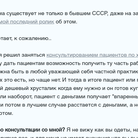
ма существует не только в бывшем СССР, даже на за
мой последний ролик
 об этом. 
отает, к сожалению..
я решил заняться 
консультированием пациентов по 
чу дать пациентам возможность получить ту часть ра
лжна быть в любой уважающей себя частной практике
 это есть, но чаще нет. И тогда в итоге пациент или 
 дешевый хрусталик когда ему нужно и он готов куп
ли наоборот, пациент с деньгами получает "впаренны
и потом в лучшем случае расстается с деньгами, а н
том. 
о консультации со мной? 
Я не вижу как вы одеты, н
ерирую вас, и для меня не имеет значения что вы вы