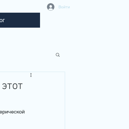
Войти
ог
этот
ерической 