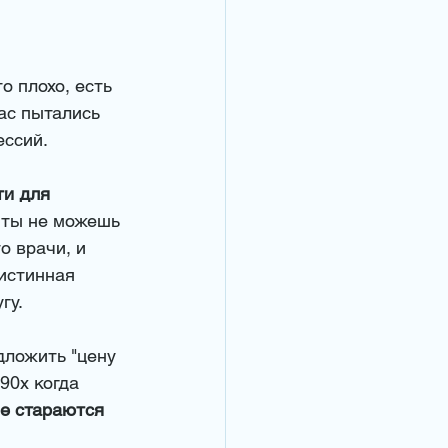
 плохо, есть 
ас пытались 
ссий. 
ти для 
- ты не можешь 
о врачи, и 
истинная 
у. 
дложить "цену 
90х когда 
не стараются 