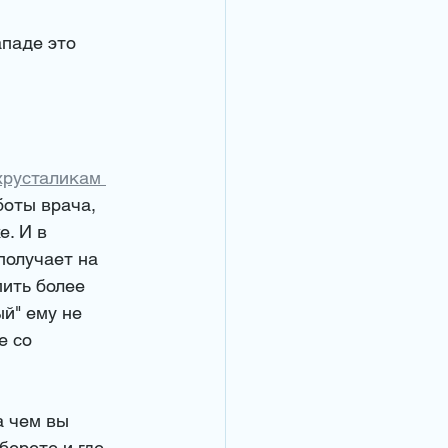
паде это 
хрусталикам 
боты врача, 
. И в 
получает на 
ить более 
й" ему не 
е со 
а чем вы 
берете и где 