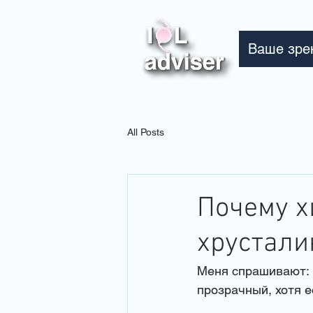
Ваше зре
All Posts
Почему х
хрустали
Меня спрашивают: 
прозрачный, хотя ес