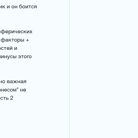
ик и он боится 
сферических 
 факторы + 
стей и 
инусы этого 
чно важная 
знесом" не 
сть 2 