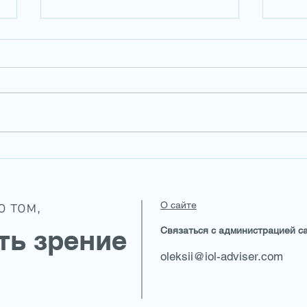
Как 
Катаракта и лучшие варианты
лечени
о том,
О сайте
ть зрение
Связаться с администрацией са
oleksii@iol-adviser.com