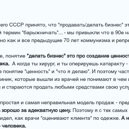
го СССР принято, что "продавать/делать бизнес" это
термин "барыжничать"... - мы привыкли что в 90е н
но как и все предыдущие 70 лет коммунизма и репре
е, понятие 
"делать бизнес" это про создание ценнос
ка.  
А когда ты хирург, и ты оперируешь катаракту 
 понятие "ценность" и "что я делаю". И поэтому част
иник, которые вышли из врачей не понимают в чем 
 и стараются продать любыми средствами свою услуг
 простая и самая неправильная модель продаж - пре
 хорошо за адекватную цену.
 Поэтому я с тех самых 
идел, как врачи "оценивают клиента" по одежке. 
А 
 человека. 